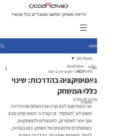
פיתוח משחקי מחשב שעובדים בכל מכשיר
פוסט
All Posts
Assaf Sahar
All Posts
8 בפבר׳
זמן קריאה 2 דקות
גיימיפיקציה בהדרכות: שינוי
סרטוני טיפים והדרכה
כללי המשחק
תיק עבודות
עודכן:
15 במרץ
העשרה
אני בטוח שגם לכם קרה שהרגשתם שההדרכה 
פשוט לא "תופסת". זה קורה כי המוח שלנו מגיב 
טוב יותר לאתגרים, לתגמולים ולמשחקיות. 
כשמשלבים אלמנטים של משחק, כמו נקודות, 
ליגות, משימות ואתגרים, ההדרכה הופכת 