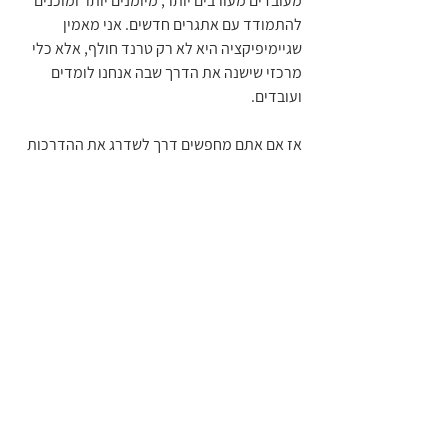
מעובדים מעורבים יותר, מיומנים יותר ומוכנים 
להתמודד עם אתגרים חדשים. אני מאמין 
שגיימיפיקציה היא לא רק טרנד חולף, אלא כלי 
מרכזי שישנה את הדרך שבה אנחנו לומדים 
ועובדים.
אז אם אתם מחפשים דרך לשדרג את ההדרכות 
שלכם, אל תחששו להכניס קצת משחק לתמונה. 
זה יכול להיות השינוי שכולם מחכים לו.
סיכום: גיימיפיקציה כהזדמנות
אני מזמין אתכם להמשיך ולחקור את עולם 
הגיימיפיקציה ולגלות איך אפשר להפוך כל 
הדרכה לחוויה בלתי נשכחת. אחרי הכל, מי אמר 
שלמידה חייבת להיות משעממת? 
הגיימיפיקציה לא רק משנה את הדרך שבה אנו 
לומדים, אלא גם פותחת דלתות חדשות 