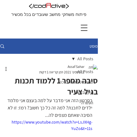
פיתוח משחקי מחשב שעובדים בכל מכשיר
פוסט
All Posts
Assaf Sahar
All Posts
12 בספט׳ 2021
זמן קריאה 1 דקות
סיבה מספר 1 ללמוד תכנות
סרטוני טיפים והדרכה
בגיל צעיר
תיק עבודות
בסרטון הזה אני מדבר על למה בעצם אני מלמד 
העשרה
ילדים לתכנת? למה זה כל כך חשוב? רמז: זו לא 
הסיבה שאתם מצפים לה...
https://www.youtube.com/watch?v=LsJXHg-
YuZo&t=11s