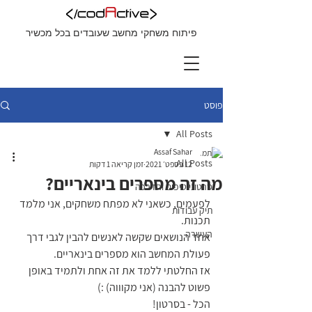
פיתוח משחקי מחשב שעובדים בכל מכשיר
פוסט
All Posts
Assaf Sahar
All Posts
12 בספט׳ 2021
זמן קריאה 1 דקות
מה זה מספרים בינאריים?
סרטוני טיפים והדרכה
לפעמים, כשאני לא מפתח משחקים, אני מלמד 
תיק עבודות
תכנות.
העשרה
אחד הנושאים שקשה לאנשים להבין לגבי דרך 
פעולת המחשב הוא מספרים בינאריים.
אז החלטתי ללמד את זה אחת ולתמיד באופן 
פשוט להבנה (אני מקוווה) :)
הכל - בסרטון!