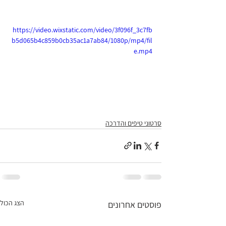
https://video.wixstatic.com/video/3f096f_3c7fb
b5d065b4c859b0cb35ac1a7ab84/1080p/mp4/fil
e.mp4
סרטוני טיפים והדרכה
הצג הכול
פוסטים אחרונים